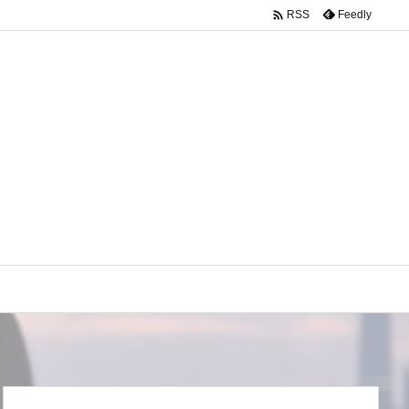

Feedly
RSS