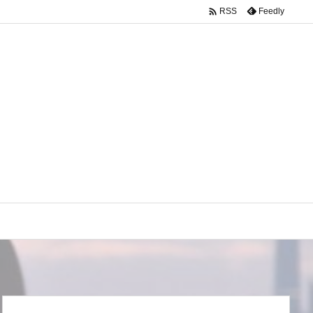

Feedly
RSS