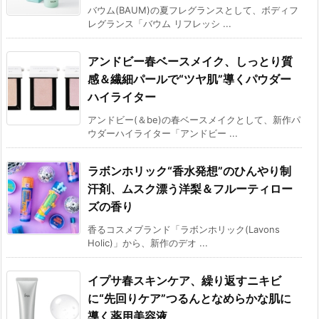
バウム(BAUM)の夏フレグランスとして、ボディフ
レグランス「バウム リフレッシ ...
アンドビー春ベースメイク、しっとり質
感＆繊細パールで“ツヤ肌”導くパウダー
ハイライター
アンドビー(＆be)の春ベースメイクとして、新作パ
ウダーハイライター「アンドビー ...
ラボンホリック“香水発想”のひんやり制
汗剤、ムスク漂う洋梨＆フルーティロー
ズの香り
香るコスメブランド「ラボンホリック(Lavons
Holic)」から、新作のデオ ...
イプサ春スキンケア、繰り返すニキビ
に“先回りケア”つるんとなめらかな肌に
導く薬用美容液