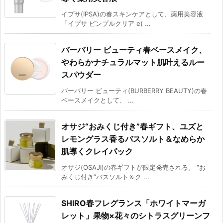
イプサ(IPSA)の春スキンケアとして、薬用美容液
「イプサ ピンプルクリア e( ...
バーバリー ビューティ春ベースメイク、
やわらかナチュラルマット肌叶えるルー
スパウダー
バーバリー ビューティ(BURBERRY BEAUTY)の春
ベースメイクとして、 ...
オサジ“おみくじ付き”春ギフト、ユズと
レモングラス香るバスソルト＆なめらか
肌導くクレイパック
オサジ(OSAJI)の春ギフトが限定発売される。 “お
みくじ付き”バスソルト＆ク ...
SHIRO春フレグランス「ホワイトマーガ
レット」果物×花々のシトラスグリーンフ