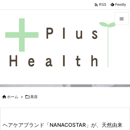

Feedly
RSS


メニュ

サイド

前へ

次へ

検索

ホーム
>

美容
ヘアケアブランド「NANACOSTAR」が、天然由来