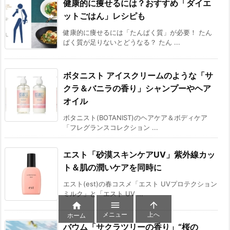
健康的に痩せるには？おすすめ「ダイエ
ットごはん」レシピも
健康的に痩せるには「たんぱく質」が必要！ たん
ぱく質が足りないとどうなる？ たん ...
ボタニスト アイスクリームのような「サ
クラ＆バニラの香り」シャンプーやヘア
オイル
ボタニスト(BOTANIST)のヘアケア＆ボディケア
「フレグランスコレクション ...
エスト「砂漠スキンケアUV」紫外線カッ
ト＆肌の潤いケアを同時に
エスト(est)の春コスメ「エスト UVプロテクション
ミルク」と「エスト UV ...



メニュー
上へ
ホーム
バウム「サクラツリーの香り」“桜の