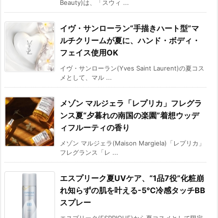
Beauty)は、「スウィ ...
イヴ・サンローラン“手描きハート型”マ
ルチクリームが夏に、ハンド・ボディ・
フェイス使用OK
イヴ・サンローラン(Yves Saint Laurent)の夏コス
メとして、マル ...
メゾン マルジェラ「レプリカ」フレグラ
ンス夏“夕暮れの南国の楽園”着想ウッデ
ィフルーティの香り
メゾン マルジェラ(Maison Margiela)「レプリカ」
フレグランス「レ ...
エスプリーク夏UVケア、“1品7役”化粧崩
れ知らずの肌を叶える-5℃冷感タッチBB
スプレー
エスプリーク(ESPRIQUE)から夏コスメとして限定