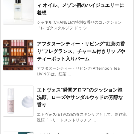
ィ オイル、メゾン初のハイジュエリーに
着想
シャネル(CHANEL)の特別な香りのコレクション
「レ ゼクスクルジフ ドゥ シ ...
アフタヌーンティー・リビング“紅茶の香
り”フレグランス、チャーム付きリップや
ティーポット入りバーム
アフタヌーンティー・リビング(Afternoon Tea
LIVING)は、紅茶 ...
エトヴォス“瞬間アロマ”のクッション泡
洗顔、ローズやサンダルウッドの芳醇な
香り
エトヴォス(ETVOS)の春スキンケアとして、新作泡
洗顔「トリートメントリッチフ ...