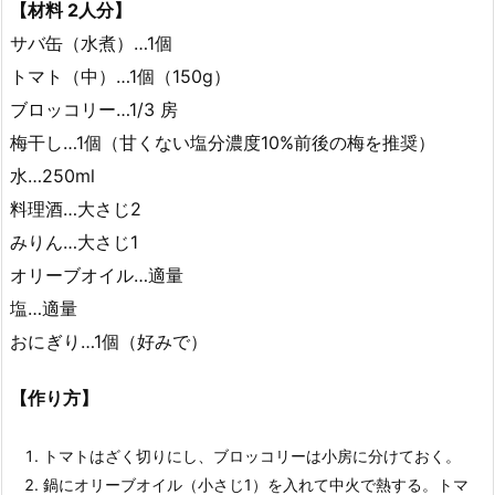
【材料 2人分】
サバ缶（水煮）…1個
トマト（中）…1個（150g）
ブロッコリー…1/3 房
梅干し…1個（甘くない塩分濃度10%前後の梅を推奨）
水…250ml
料理酒…大さじ2
みりん…大さじ1
オリーブオイル…適量
塩…適量
おにぎり…1個（好みで）
【作り方】
トマトはざく切りにし、ブロッコリーは小房に分けておく。
鍋にオリーブオイル（小さじ1）を入れて中火で熱する。トマ