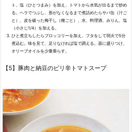
ト、塩（ひとつまみ）を加え、トマトから水気が出るまで炒め
る。ヘラでつぶし、形がなくなるまで煮詰めたらサバ缶（汁ご
と）、皮を破った梅干し（種ごと）、水、料理酒、みりん、塩
（小さじ1/4）を加える。
ひと煮立ちしたらブロッコリーを加え、フタをして弱火で5分
煮込む。味を見て、足りなければ塩で調える。器に盛りつけ、
オリーブオイルを少量垂らす。
【5】豚肉と納豆のピリ辛トマトスープ