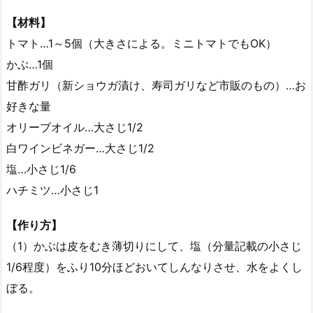
【材料】
トマト…1～5個（大きさによる。ミニトマトでもOK）
かぶ…1個
甘酢ガリ（新ショウガ漬け、寿司ガリなど市販のもの）…お
好きな量
オリーブオイル…大さじ1/2
白ワインビネガー…大さじ1/2
塩…小さじ1/6
ハチミツ…小さじ1
【作り方】
（1）かぶは皮をむき薄切りにして、塩（分量記載の小さじ
1/6程度）をふり10分ほどおいてしんなりさせ、水をよくし
ぼる。