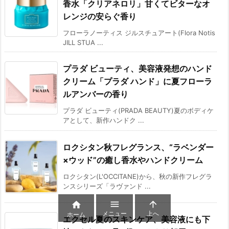
香水「クリアネロリ」甘くてビターなオ
レンジの安らぐ香り
フローラノーティス ジルスチュアート(Flora Notis
JILL STUA ...
プラダ ビューティ、美容液発想のハンド
クリーム「プラダ ハンド」に夏フローラ
ルアンバーの香り
プラダ ビューティ(PRADA BEAUTY)夏のボディケ
アとして、新作ハンドク ...
ロクシタン秋フレグランス、“ラベンダー
×ウッド”の癒し香水やハンドクリーム
ロクシタン(L'OCCITANE)から、秋の新作フレグラ
ンスシリーズ「ラヴァンド ...



メニュー
上へ
ホーム
エクセル夏のスキンケア、美容液にも下