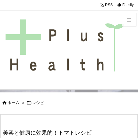

Feedly
RSS


メニュ

サイド

前へ

次へ

検索

ホーム
>

レシピ
美容と健康に効果的！トマトレシピ