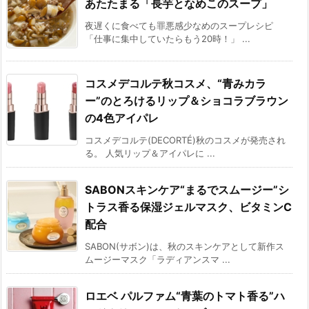
あたたまる「長芋となめこのスープ」
夜遅くに食べても罪悪感少なめのスープレシピ
「仕事に集中していたらもう20時！」 ...
コスメデコルテ秋コスメ、“青みカラ
ー”のとろけるリップ＆ショコラブラウン
の4色アイパレ
コスメデコルテ(DECORTÉ)秋のコスメが発売され
る。 人気リップ＆アイパレに ...
SABONスキンケア“まるでスムージー”シ
トラス香る保湿ジェルマスク、ビタミンC
配合
SABON(サボン)は、秋のスキンケアとして新作ス
ムージーマスク「ラディアンスマ ...
ロエベ パルファム“青葉のトマト香る”ハ