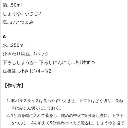
酒…50ml
しょうゆ…小さじ2
塩…ひとつまみ
A
水…250ml
ひきわり納豆…1パック
下ろししょうが・下ろしにんにく…各1片ずつ
豆板醤…小さじ1/4～1/2
【作り方】
豚バラスライスは食べやすい大きさ、トマトはざく切り、長ね
ぎはみじん切りにしておく。
1と酒を鍋に入れて蓋をし、弱めの中火で8分蒸し煮に。トマト
をつぶし、Aを加えて5分弱めの中火で煮込む。しょうゆと塩で