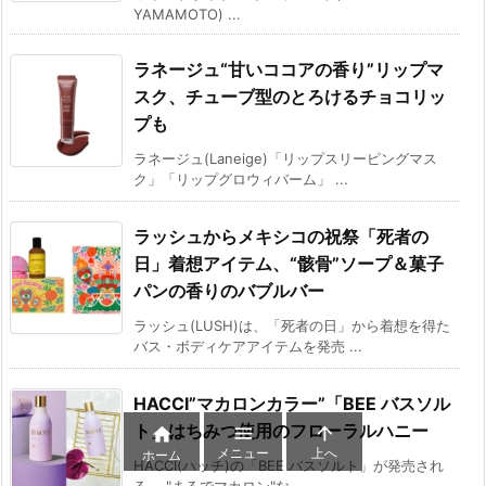
YAMAMOTO) ...
ラネージュ“甘いココアの香り”リップマ
スク、チューブ型のとろけるチョコリッ
プも
ラネージュ(Laneige)「リップスリーピングマス
ク」「リップグロウィバーム」 ...
ラッシュからメキシコの祝祭「死者の
日」着想アイテム、“骸骨”ソープ＆菓子
パンの香りのバブルバー
ラッシュ(LUSH)は、「死者の日」から着想を得た
バス・ボディケアアイテムを発売 ...
HACCI”マカロンカラー”「BEE バスソル
ト」はちみつ使用のフローラルハニー



メニュー
上へ
ホーム
HACCI(ハッチ)の「BEE バスソルト」が発売され
る。 "まるでマカロン"な ...