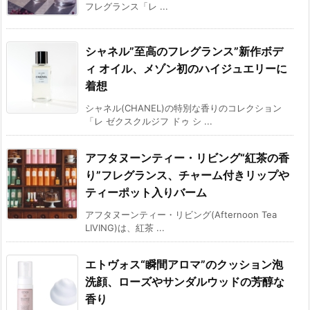
フレグランス「レ ...
シャネル”至高のフレグランス”新作ボデ
ィ オイル、メゾン初のハイジュエリーに
着想
シャネル(CHANEL)の特別な香りのコレクション
「レ ゼクスクルジフ ドゥ シ ...
アフタヌーンティー・リビング“紅茶の香
り”フレグランス、チャーム付きリップや
ティーポット入りバーム
アフタヌーンティー・リビング(Afternoon Tea
LIVING)は、紅茶 ...
エトヴォス“瞬間アロマ”のクッション泡
洗顔、ローズやサンダルウッドの芳醇な
香り