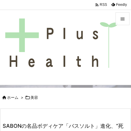

Feedly
RSS


メニュ

サイド

前へ

次へ

検索

ホーム
>

美容
SABONの名品ボディケア「バスソルト」進化、“死