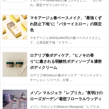
ミルフィー(MilleFée)の春コスメとして、「ちいか
わ」限定デザインのパフシ ...
マキアージュ春ベースメイク、“最強くず
れ防止下地”に「バターイエロー」の限定
色
マキアージュ(MAQuillAGE)の春ベースメイクとし
て、人気化粧下地「ドラマ ...
ロアリブ春ボディケア、“ヒノキの香
り”に癒される弱酸性ボディソープ＆濃密
ボディクリーム
ロアリブ(ROAlív)の春ボディケア「マインドメディ
テーション シリーズ」が発 ...
メゾン マルジェラ「レプリカ」“夜明けの
ローズガーデン”着想フローラルウッディ
メゾン マルジェラ(Maison Margiela)「レプリカ」