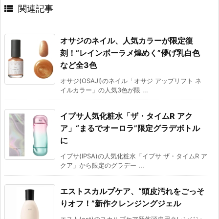

関連記事
オサジのネイル、人気カラーが限定復
刻！“レインボーラメ煌めく”儚げ乳白色
など全3色
オサジ(OSAJI)のネイル「オサジ アップリフト ネ
イルカラー」の人気3色が限 ...
イプサ人気化粧水「ザ・タイムR アク
ア」“まるでオーロラ”限定グラデボトル
に
イプサ(IPSA)の人気化粧水「イプサ ザ・タイムR ア
クア」から限定のグラデー ...
エストスカルプケア、“頭皮汚れをごっそ
りオフ！”新作クレンジングジェル
エスト(est)のスカルプケア新作頭皮用クレンジン