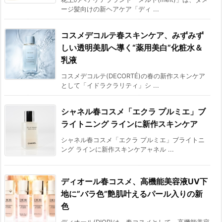
ージ髪向けの新ヘアケア「ディ ...
コスメデコルテ春スキンケア、みずみず
しい透明美肌へ導く“薬用美白”化粧水＆
乳液
コスメデコルテ(DECORTÉ)の春の新作スキンケア
として「イドラクラリティ」シ ...
シャネル春コスメ「エクラ プルミエ」ブ
ライトニング ラインに新作スキンケア
シャネル春コスメ「エクラ プルミエ」ブライトニ
ング ラインに新作スキンケアャネル ...
ディオール春コスメ、高機能美容液UV下
地に”バラ色”艶肌叶えるパール入りの新
色
ディオール(DIOR)は、春コスメとして、高機能美容