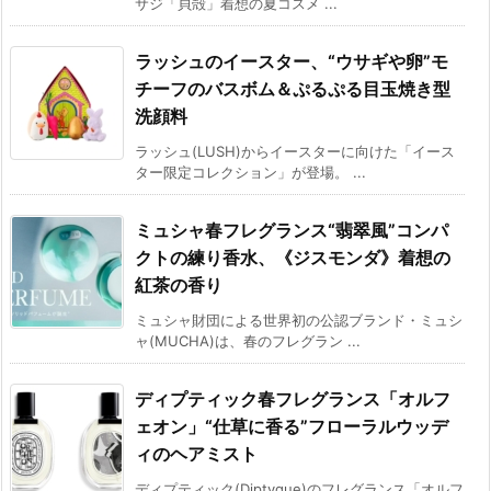
サジ「貝殻」着想の夏コスメ ...
ラッシュのイースター、“ウサギや卵”モ
チーフのバスボム＆ぷるぷる目玉焼き型
洗顔料
ラッシュ(LUSH)からイースターに向けた「イース
ター限定コレクション」が登場。 ...
ミュシャ春フレグランス“翡翠風”コンパ
クトの練り香水、《ジスモンダ》着想の
紅茶の香り
ミュシャ財団による世界初の公認ブランド・ミュシ
ャ(MUCHA)は、春のフレグラン ...
ディプティック春フレグランス「オルフ
ェオン」“仕草に香る”フローラルウッデ
ィのヘアミスト
ディプティック(Diptyque)のフレグランス「オルフ