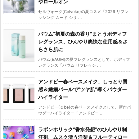
やロールオン
セルヴォーク(Celvoke)の夏コスメ「2026 リフレ
ッシング ムード シリ ...
バウム“初夏の森の香り”まとうボディフ
レグランス、ひんやり爽快な使用感＆さ
らさら肌に
バウム(BAUM)の夏フレグランスとして、ボディフ
レグランス「バウム リフレッシ ...
アンドビー春ベースメイク、しっとり質
感＆繊細パールで“ツヤ肌”導くパウダー
ハイライター
アンドビー(＆be)の春ベースメイクとして、新作パ
ウダーハイライター「アンドビー ...
ラボンホリック“香水発想”のひんやり制
汗剤、ムスク漂う洋梨＆フルーティロー