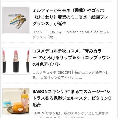
ミルフィーからモネ《睡蓮》やゴッホ
《ひまわり》着想のミニ香水「絵画フレ
グランス」が誕生
メゾン ド ミルフィー(Maison de MilleFée)のフレ
グランス「絵 ...
コスメデコルテ秋コスメ、“青みカラ
ー”のとろけるリップ＆ショコラブラウン
の4色アイパレ
コスメデコルテ(DECORTÉ)秋のコスメが発売され
る。 人気リップ＆アイパレに ...
SABONスキンケア“まるでスムージー”シ
トラス香る保湿ジェルマスク、ビタミンC
配合
SABON(サボン)は、秋のスキンケアとして新作ス