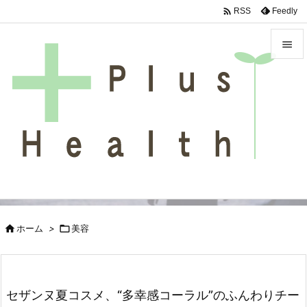

Feedly
RSS


メニュ

サイド

前へ

次へ

検索

ホーム
>

美容
セザンヌ夏コスメ、“多幸感コーラル”のふんわりチー