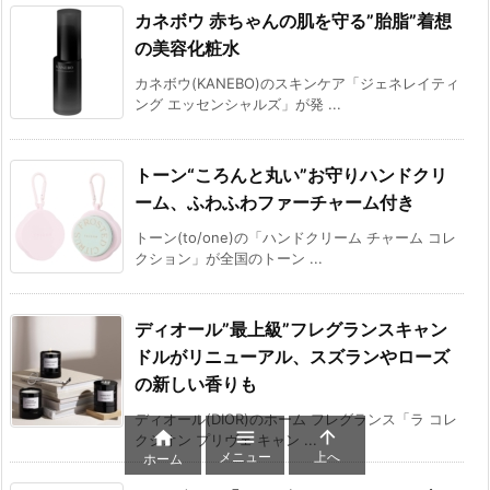
カネボウ 赤ちゃんの肌を守る”胎脂”着想
の美容化粧水
カネボウ(KANEBO)のスキンケア「ジェネレイティ
ング エッセンシャルズ」が発 ...
トーン“ころんと丸い”お守りハンドクリ
ーム、ふわふわファーチャーム付き
トーン(to/one)の「ハンドクリーム チャーム コレ
クション」が全国のトーン ...
ディオール”最上級”フレグランスキャン
ドルがリニューアル、スズランやローズ
の新しい香りも
ディオール(DIOR)のホーム フレグランス「ラ コレ



クシオン プリヴェ キャン ...
メニュー
上へ
ホーム