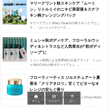
マリークワント秋スキンケア「ムーミ
ン」リトルミイのニキビ美容液＆スナフ
キン柄クレンジングパック
マリークワント(Mary Quant)の秋スキンケアとし
て、「ムーミン×マリーク ...
ミュシャ秋ボディケア、フローラルウッ
ディ＆シトラスなど人気香水が“初ボディ
ソープ”に
ミュシャ財団による世界初の公認ブランド・ミュシ
ャ(MUCHA)の秋ボディケアとし ...
フローラノーティス ジルスチュアート夏
香水「クリアネロリ」甘くてビターなオ
レンジの安らぐ香り



フローラノーティス ジルスチュアート(Flora Notis
メニュー
上へ
ホーム
JILL STUA ...