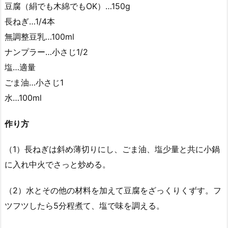
豆腐（絹でも木綿でもOK）…150g
長ねぎ…1/4本
無調整豆乳…100ml
ナンプラー…小さじ1/2
塩…適量
ごま油…小さじ1
水…100ml
作り方
（1）長ねぎは斜め薄切りにし、ごま油、塩少量と共に小鍋
に入れ中火でさっと炒める。
（2）水とその他の材料を加えて豆腐をざっくりくずす。フ
ツフツしたら5分程煮て、塩で味を調える。