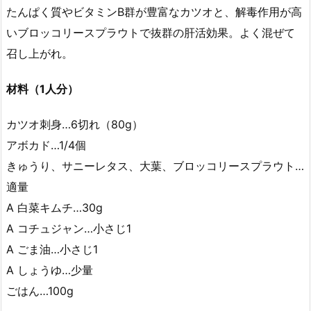
たんぱく質やビタミンB群が豊富なカツオと、解毒作用が高
いブロッコリースプラウトで抜群の肝活効果。よく混ぜて
召し上がれ。
材料（1人分）
カツオ刺身…6切れ（80g）
アボカド…1/4個
きゅうり、サニーレタス、大葉、ブロッコリースプラウト…
適量
A 白菜キムチ…30g
A コチュジャン…小さじ1
A ごま油…小さじ1
A しょうゆ…少量
ごはん…100g