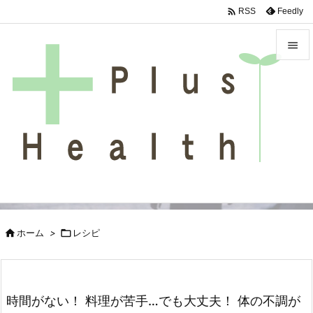

Feedly
RSS


メニュ

サイド

前へ

次へ

検索

ホーム
>

レシピ
時間がない！ 料理が苦手…でも大丈夫！ 体の不調が