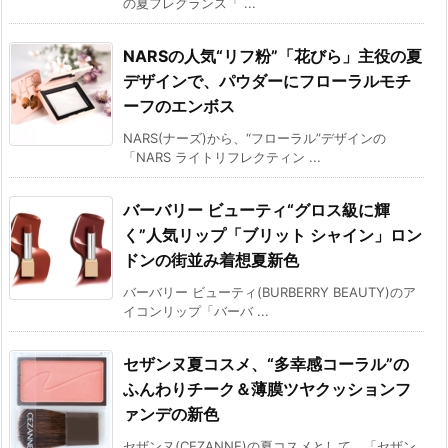
の夏フレグランス「 ...
NARSの人気“リフ粉”「花びら」主役の夏
デザインで、パウダーにフローラルモチ
ーフのエンボス
NARS(ナーズ)から、“フローラル”デザインの
「NARS ライトリフレクティン ...
バーバリー ビューティ“グロス級に輝
く”人気リップ「ブリット シャイン」ロン
ドンの街並み着想夏新色
バーバリー ビューティ(BURBERRY BEAUTY)のア
イコンリップ「バーバ ...
セザンヌ夏コスメ、“多幸感コーラル”の
ふんわりチーク＆薄膜ツヤクッションフ
ァンデの新色
セザンヌ(CEZANNE)の夏コスメとして、「セザン