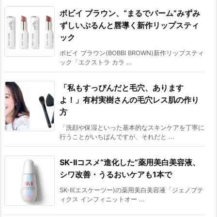
ボビイ ブラウン、“まるでバーム”みずみ
ずしいぷるんと唇導く新作リップスティ
ック
ボビイ ブラウン(BOBBI BROWN)新作リップスティ
ック「エクストラ カラ ...
「私もすっぴんだと毛穴、あります
よ！」有村実樹さんの毛穴レス肌の作り
方
「洗顔や保湿といった基本的なスキンケアを丁寧に
行うことがいちばんですが、それだと ...
SK-IIコスメ“進化した”薬用美白美容液、
シワ改善・うるおいケアも1本で
SK-II(エスケーツー)の薬用美白美容液「ジェノプテ
ィクス インフィニットオー ...