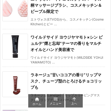
柄マッサージブラシ、コスメキッチン＆
ビープル限定で
エトヴォス(ETVOS)から、コスメキッチン(Cosme
Kitchen)とビー ...
ワイルドサイド ヨウジヤマモト×シン ピ
ュルテ”煙と忘却”テーマの香りをマルチ
オイルとハンド美容液で
ワイルドサイド ヨウジヤマモト(WILDSIDE YOHJI
YAMAMOTO) ...
ラネージュ“甘いココアの香り”リップマ
スク、チューブ型のとろけるチョコリッ
プも
ラネージュ(Laneige)「リップスリーピングマス



ク」「リップグロウィバーム」 ...
メニュー
上へ
ホーム