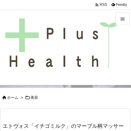

Feedly
RSS


メニュ

サイド

前へ

次へ

検索

ホーム
>

美容
エトヴォス「イチゴミルク」のマーブル柄マッサー