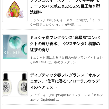
ラッシュのイースター、“ウサギや卵”モ
チーフのバスボム＆ぷるぷる目玉焼き型
洗顔料
ラッシュ(LUSH)からイースターに向けた「イース
ター限定コレクション」が登場。 ...
ミュシャ春フレグランス“翡翠風”コンパ
クトの練り香水、《ジスモンダ》着想の
紅茶の香り
ミュシャ財団による世界初の公認ブランド・ミュシ
ャ(MUCHA)は、春のフレグラン ...
ディプティック春フレグランス「オルフ
ェオン」“仕草に香る”フローラルウッデ
ィのヘアミスト
ディプティック(Diptyque)のフレグランス「オルフ
ェオン(Orphéon) ...